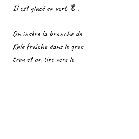
Il est glacé en vert 🥬.
On insère la branche de
Kale fraîche dans le gros
trou et on tire vers le
bas, sans forcer.
Cet outil sert aussi à
effeuiller les fines herbes (
romarin, origan, thym,
etc.) car il possède 3