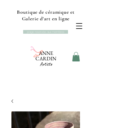
Boutique de céramique et
Galerie d'art en ligne
page reservée aux membres
ANNE
CARDIN
Artiste
Boutique et galerie d'art
Studio L'Ancolie