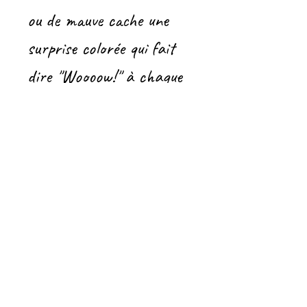
ou de mauve cache une
surprise colorée qui fait
dire "Woooow!" à chaque
utilisation.
Idéals pour le lait du
matin, le jus de pomme de
l'après-midi, l'eau (oui,
l'eau peut être excitante
dans un joli gobelet!), ou
pour faire semblant de
boire le thé comme les