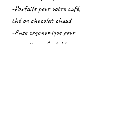
-Parfaite pour votre café,
thé ou chocolat chaud
-Anse ergonomique pour
une prise confortable
Cette tasse apporte une
touche de chaleur et
d'authenticité à vos
matins. Comme chaque
pièce est créée à la main,
les variations de couleur
et de texture font partie