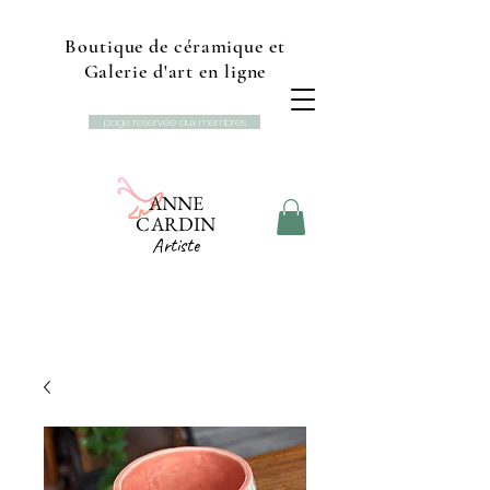
Boutique de céramique et
Galerie d'art en ligne
page reservée aux membres
ANNE
CARDIN
Artiste
Boutique et galerie d'art
Studio L'Ancolie