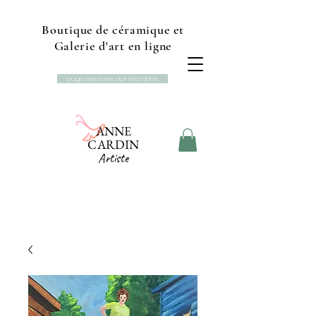
Boutique de céramique et
Galerie d'art en ligne
page reservée aux membres
ANNE
CARDIN
Artiste
Boutique et galerie d'art
Studio L'Ancolie