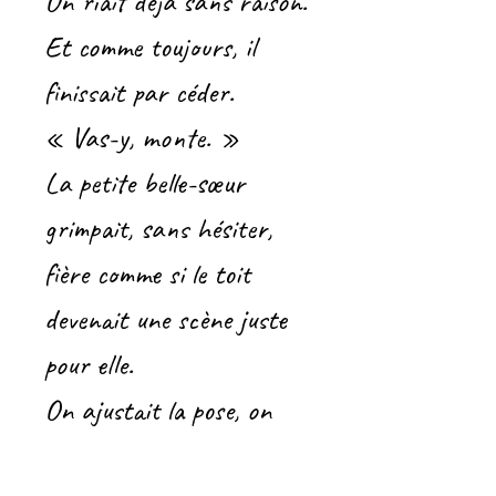
On riait déjà sans raison.
Et comme toujours, il
finissait par céder.
« Vas-y, monte. »
La petite belle-sœur
grimpait, sans hésiter,
fière comme si le toit
devenait une scène juste
pour elle.
On ajustait la pose, on
retenait notre souffle,