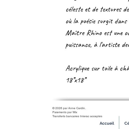
céleste et de textures 
où la poésie surgit dans
Maître Rhino est une od
puissance, à l'artiste de
Acrylique sur toile à châ
18’’x18’’
© 2026 par Anne Cardin.
Paiements par Wix
Transferts bancaires Interac acceptés
Accueil
Cé