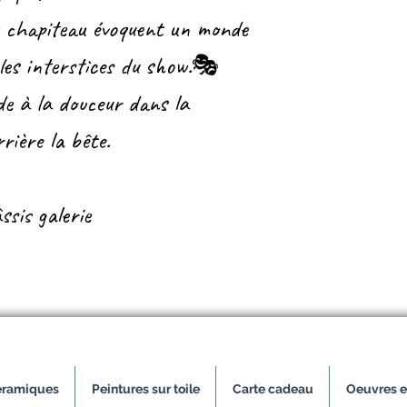
de chapiteau évoquent un monde
 les interstices du show.🎭
e à la douceur dans la
rrière la bête.
ssis galerie
ramiques
Peintures sur toile
Carte cadeau
Oeuvres e