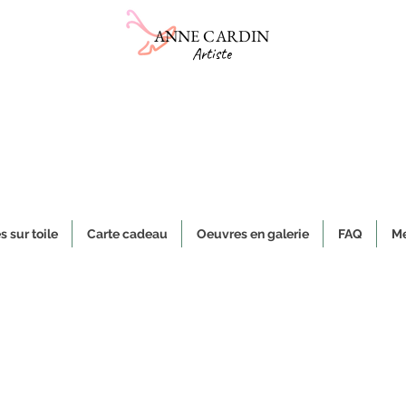
ANNE CARDIN
Artiste
Boutique et galerie d'art
Studio L'Ancolie
​Vente de céramiques et de peintures sur toile
es d'art et objets uniques, authentiques et originaux faits à la main, 
s sur toile
Carte cadeau
Oeuvres en galerie
FAQ
Me