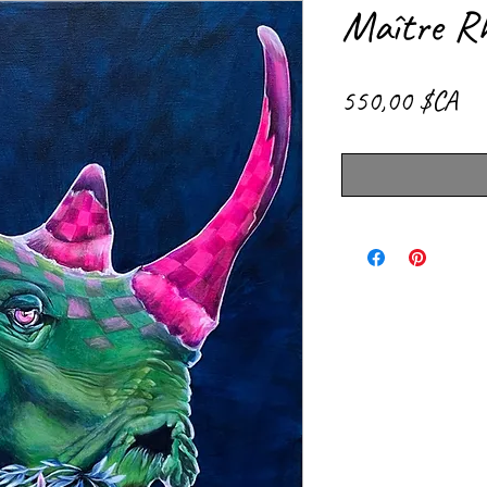
Maître R
Pri
550,00 $CA