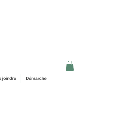
au Québec
 joindre
Démarche