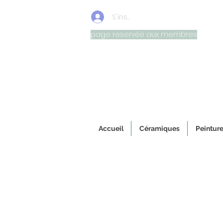
S'inscrire/connexion
page reservée aux membres
Oeuvr
Accueil
Céramiques
Peinture