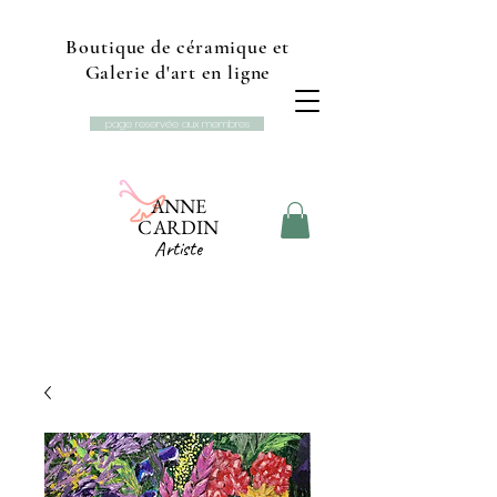
Boutique de céramique et
Galerie d'art en ligne
page reservée aux membres
ANNE
CARDIN
Artiste
Boutique et galerie d'art
Studio L'Ancolie