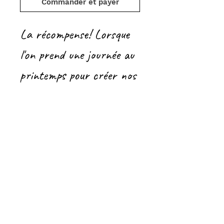
Commander et payer
La récompense! Lorsque
l'on prend une journée au
printemps pour créer nos
paniers suspendus et
planter nos corbeilles de
fleurs, arrive un moment
où cette nature nous
redonne, au centuple.
Acrylique
20" x 20"