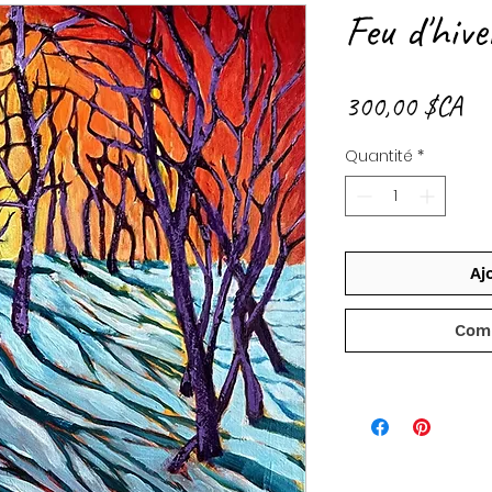
Feu d'hive
Pri
300,00 $CA
Quantité
*
Aj
Com