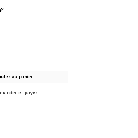
r
x
outer au panier
mander et payer