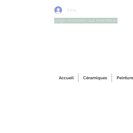
S'inscrire/connexion
page reservée aux membres
Oeuvr
Accueil
Céramiques
Peinture