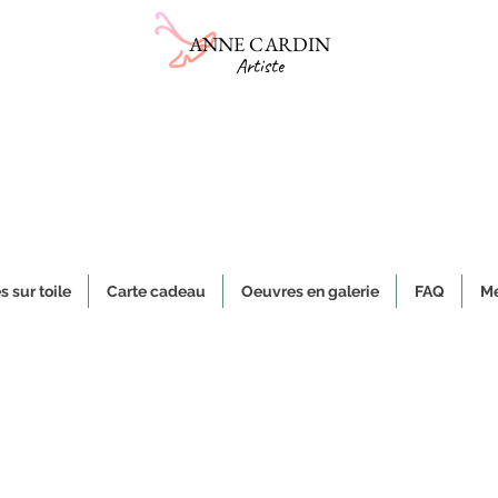
ANNE CARDIN
Artiste
Boutique et galerie d'art
Studio L'Ancolie
​Vente de céramiques et de peintures sur toile
es d'art et objets uniques, authentiques et originaux faits à la main, 
s sur toile
Carte cadeau
Oeuvres en galerie
FAQ
Me