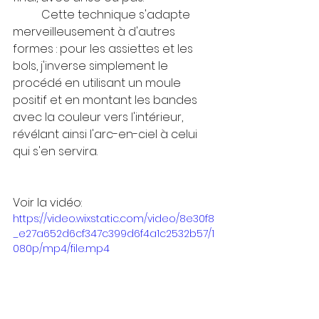
	Cette technique s'adapte 
merveilleusement à d'autres 
formes : pour les assiettes et les 
bols, j'inverse simplement le 
procédé en utilisant un moule 
positif et en montant les bandes 
avec la couleur vers l'intérieur, 
révélant ainsi l'arc-en-ciel à celui 
qui s'en servira.
Voir la vidéo:
https://video.wixstatic.com/video/8e30f8
_e27a652d6cf347c399d6f4a1c2532b57/1
080p/mp4/file.mp4