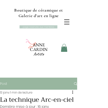
Boutique de céramique et
Galerie d'art en ligne
page reservée aux membres
ANNE
CARDIN
Artiste
Boutique et galerie d'art
Studio L'Ancolie
Post
13 janv.
1 min de lecture
La technique Arc-en-ciel
Dernière mise à jour :
16 janv.