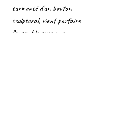
surmonté d’un bouton
sculptural, vient parfaire
l’ensemble avec une
touche de fantaisie.
Ce pot est à la fois
décoratif et fonctionnel :
parfait pour conserver
des douceurs, du thé, ou
simplement égayer une
étagère ou une table.