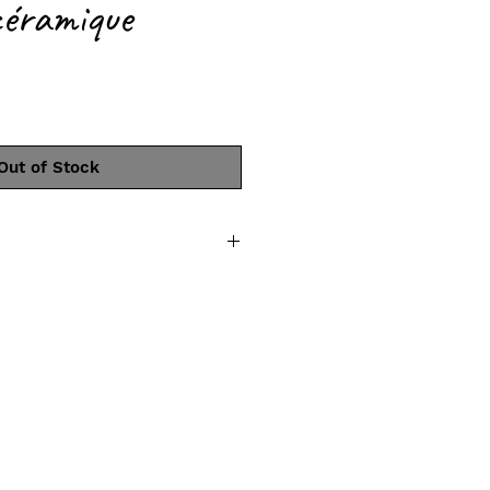
céramique
Out of Stock
tre, irrégulier