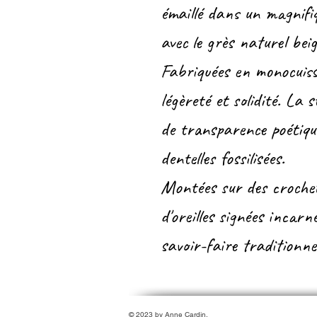
émaillé dans un magnifi
avec le grès naturel beig
Fabriquées en monocuisso
légèreté et solidité. La 
de transparence poétique
dentelles fossilisées.
Montées sur des crochet
d'oreilles signées incarn
savoir-faire traditionne
© 2023 by Anne Cardin.