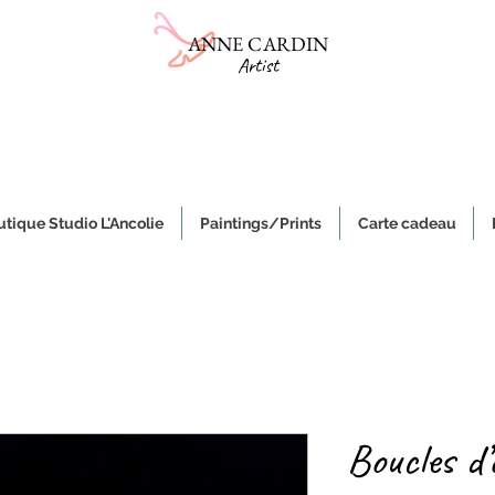
ANNE CARDIN
Artist
Online gallery
Sale of ceramics and paintings on canvas
e, authentic and original handmade works of art and objects, made i
tique Studio L'Ancolie
Paintings/Prints
Carte cadeau
Boucles d’