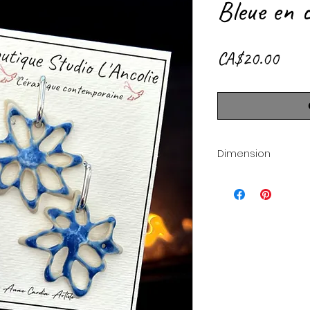
Bleue en 
Price
CA$20.00
Dimension
Environ 1’’ de diamè