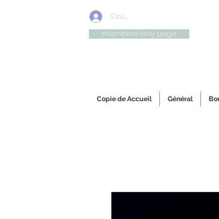
S'inscrire/connexion
members-only page
Uniqu
Copie de Accueil
Général
Bou